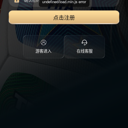
undefined/load.min.js error
点击注册
游客进入
在线客服