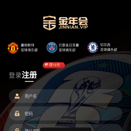
送
18
元
注册
登录